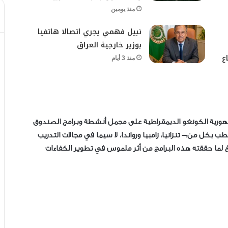
منذ يومين
نبيل فهمي يجري اتصالا هاتفيا
بوزير خارجية العراق
ع
منذ 3 أيام
مهورية الكونغو الديمقراطية على مجمل أنشطة وبرامج الصندوق
ب بكل من:- تنزانيا، زامبيا ورواندا، لا سيما في مجالات التدريب
لغ لما حققته هذه البرامج من أثر ملموس في تطوير الكفاءات