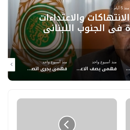
منذ 5 أيام
هنئ الملك محمد السادس
طني للمغرب ويجدد تأكيد
اعم لمغربية الصحراء
منذ أسبوع واحد
منذ أسبوع واحد
منذ أسبوع 
فهمي يصف الاعتداءات المتكررة التي استهدفت المملكة العربية السعودية والمملكة الأردنية الهاشمية بالتصعيد الخطير وغير المسؤول من قبل إيران ووكلائها
فهمي يجري اتصالاً هاتفياً مع وزير الخارجية اللبناني
جامعة الدول العربية والأمم المتحدة تواصلان أعمال اللجنة الاجتماعية ضمن الاجتماع السابع عشر للتعاون العام