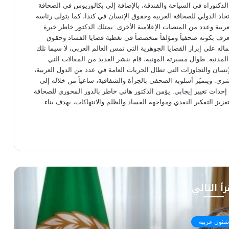
دكتوراه في السياحة والفندقة، بالإضافة إلى بكالوريوس في الصحافة
تحاد الدولي للصحافة العربية وحقوق الإنسان في كندا، كما يتولى رئاسة
عربية وعدد من المنصات الإعلامية الأخرى. يمتلك الدكتور خاطر خبرة
عرف بكونه صحفياً ومؤلفاً متخصصاً في تغطية قضايا الفساد وحقوق
اله على إبراز القضايا الجوهرية التي تمس العالم العربي، لا سيما تلك
 المدنية. طوال مسيرته المهنية، قام بنشر العديد من المقالات التي
ان والتجاوزات التي تطال الحريات العامة في عدد من الدول العربية،
شري. ويتميّز أسلوبه الصحفي بالجرأة والشفافية، ساعياً من خلاله إلى
داث تغيير إيجابي. يؤمن الدكتور هاني خاطر بالدور المحوري للصحافة
 لتعزيز التفكير النقدي ومواجهة الفساد والظلم والانتهاكات، بهدف بناء
رأ التالي
شئون عربية