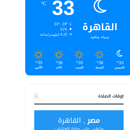
33
℃
القاهرة
33º - 29º
31%
8.25 كيلومتر/ساعة
سماء صافية
39
38
39
38
33
℃
℃
℃
℃
℃
الخميس
الجمعة
السبت
الأحد
الأثنين
اوقات الصلاة