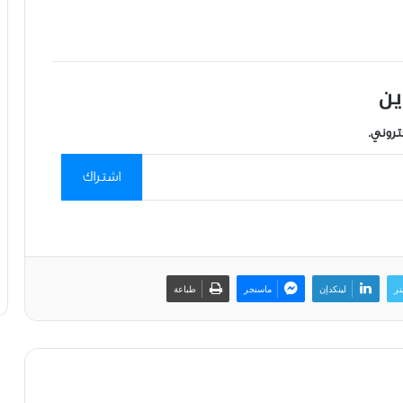
ين
تروني.
اشتراك
تر
لينكدإن
ماسنجر
طباعة