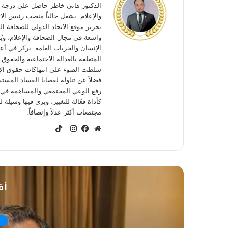
الدكتور هاني خاطر حاصل على درجة ال
والإعلام. يشغل حالياً منصب رئيس الا
تحرير موقع الاتحاد الدولي للصحافة ال
واسعة في مجال الصحافة والإعلام، ويُ
الإنسان والحريات العامة. يركز في أعم
المتعلقة بالعدالة الاجتماعية والحقوق
سلطت الضوء على انتهاكات حقوق الإنس
فضلاً عن تناوله لقضايا الفساد المست
رفع الوعي المجتمعي والمساهمة في إح
كأداة فعّالة للتغيير، ويرى فيها وسيلة
مجتمعات أكثر عدلاً وإنصافاً.
TikTok
موقع
فيسبوك
انستقرام
الويب
أق