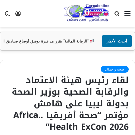
القائمة
بحث
تسجيل
ال
عن
الدخول
الم
أحدث الأخبار
“الرقابة المالية” تقرر مد فترة توفيق أوضاع صناديق التأمين الخاصة حتى 31 ديسمبر المقبل
صحة و جمال
لقاء رئيس هيئة الاعتماد
والرقابة الصحية بوزير الصحة
بدولة ليبيا على هامش
مؤتمر “صحة أفريقيا ..Africa
Health ExCon 2026”