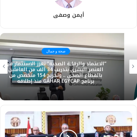
أيمن وصفى
صحة و جمال
“الاعتماد والرقابة الصحية” تعزز الاستثمار في
العنصر البشري بتدريب 34 ألف من العاملين
بالقطاع الصحي .. وتخريج 154 متخصص من
برنامج GAHAR EGYCAP منذ إطلاقه