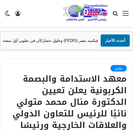
القائمة
بحث
تسجيل
ال
عن
الدخول
الم
FEDI) وحلول تتشاركان في تطوير أول منصة للسياحة الصحية في مصر والشرق الأوسط وأفريقيا..
أحدث الأخبار
تعليم
معهد الاستدامة والبصمة
الكربونية يعلن تعيين
الدكتورة منال محمد متولي
نائبًا للرئيس للتعاون الدولي
والعلاقات الخارجية ورئيسًا