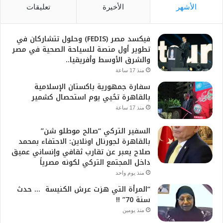
الأشهر
الأخيرة
تعليقات
فيكسد مصر (FEDIS) وحلول تتشاركان في
تطوير أول منصة للسياحة الصحية في مصر
والشرق الأوسط وأفريقيا..
منذ 17 ساعة
سفارة جمهورية باكستان الإسلامية
بالقاهرة تحُيي يوم استحصال كشمير
منذ 17 ساعة
السفير التركي “صالح موطلو شن”
بالقاهرة لجورنال اونلاين: الاحتفاء بمحمد
صلاح يعبر عن تقارب ثقافي وإنساني عميق
داخل المجتمع التركي لكونه مصرياً
منذ يوم واحد
“المرأة التي هزت عرش الكنيسة … حدث
سنة 70” !!
منذ يومين