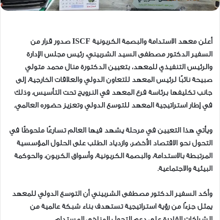
أعلن معهد الاستدامة والبصمة الكربونية ISCF صدور قرار من
السفير الدكتور مصطفى السيد الشربيني، رئيس مجلس الإدارة
والرئيس التنفيذي للمعهد، بتعيين الدكتورة منال محمد متولي
صبيحة نائبًا لرئيس المعهد للتعاون الدولي والعلاقات الخارجية، إلى
جانب تكليفها برئاسة فرع المعهد في النرويج تحت التأسيس، وذلك
في إطار استراتيجية المعهد للتوسع الدولي وتعزيز حضوره العالمي.
ويأتي هذا التعيين في مرحلة يشهد فيها العالم تسارعًا ملحوظًا في
التحول نحو الاقتصاد الأخضر، وازدياد الطلب على الحلول المؤسسية
المرتبطة بالاستدامة، والبصمة الكربونية، وأسواق الكربون، والحوكمة
البيئية والاجتماعية.
وأكد السفير الدكتور مصطفى الشربيني أن التوسع الدولي للمعهد
يمثل جزءًا من رؤية استراتيجية تستهدف بناء شبكة عالمية من
الشراكات القادرة على دعم التحول المناخي المستدام.