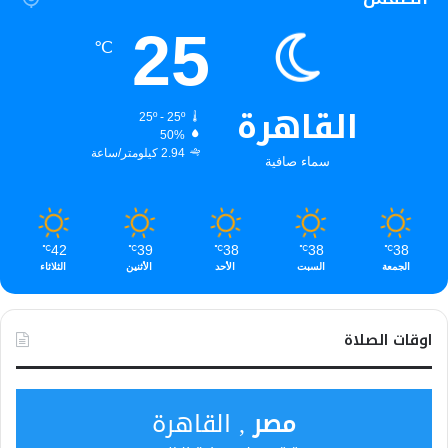
25
℃
القاهرة
25º - 25º
50%
2.94 كيلومتر/ساعة
سماء صافية
42
39
38
38
38
℃
℃
℃
℃
℃
الجمعة
السبت
الأحد
الأثنين
الثلاثاء
اوقات الصلاة