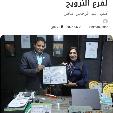
لفرع النرويج
كتب: عبد الرحمن عباس
Shimaa Amar
2026-06-20
2 دقائق