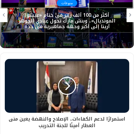
منوعات
أكثر من 100 ألف زائر في ختام «عيشوا
المونديال».. وبنش مارك تحول عبادي الجوهر
أرينا إلى أكبر وجهة جماهيرية في جدة
استمرارًا لدعم الكفاءات.. الإصلاح والنهضة يعين منى
العطار أمينًا للجنة التدريب