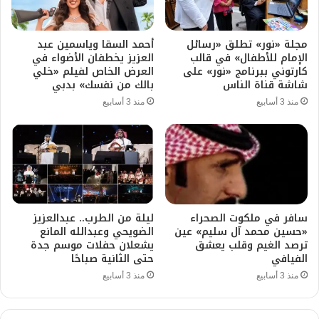
مجلة «نور» تطلق «رسائل
أحمد السقا وياسمين عبد
الإمام للأطفال» في قالب
العزيز يخطفان الأضواء في
كارتوني ببرنامج «نور» على
العرض الخاص لفيلم «خلي
شاشة قناة الناس
بالك من نفسك» بدبي
منذ 3 أسابيع
منذ 3 أسابيع
سافر في ملكوت الصحراء
ليلة من الطرب.. عبدالعزيز
«حسين محمد آل سليم» عين
الضويحي وعبدالله المانع
ترصد الغيم وقلب يعشق
يشعلان حفلات موسم جدة
الفيافي
حتى الثانية صباحًا
منذ 3 أسابيع
منذ 3 أسابيع