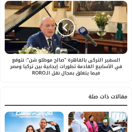
السفير التركى بالقاهرة "صالح موطلو شن": نتوقع
في الأسابيع القادمة تطورات إيجابية بين تركيا ومصر
فيما يتعلق بمجال نقل الـRORO
مقالات ذات صلة