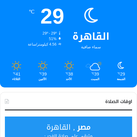
29
℃
القاهرة
29º - 29º
51%
4.56 كيلومتر/ساعة
سماء صافية
41
39
38
39
29
℃
℃
℃
℃
℃
الجمعة
السبت
الأحد
الأثنين
الثلاثاء
اوقات الصلاة