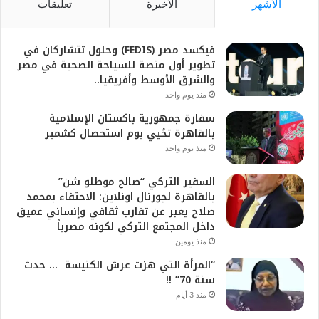
الأشهر
الأخيرة
تعليقات
فيكسد مصر (FEDIS) وحلول تتشاركان في
تطوير أول منصة للسياحة الصحية في مصر
والشرق الأوسط وأفريقيا..
منذ يوم واحد
سفارة جمهورية باكستان الإسلامية
بالقاهرة تحُيي يوم استحصال كشمير
منذ يوم واحد
السفير التركي “صالح موطلو شن”
بالقاهرة لجورنال اونلاين: الاحتفاء بمحمد
صلاح يعبر عن تقارب ثقافي وإنساني عميق
داخل المجتمع التركي لكونه مصرياً
منذ يومين
“المرأة التي هزت عرش الكنيسة … حدث
سنة 70” !!
منذ 3 أيام