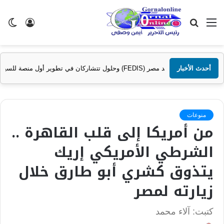
القائمة
بحث
تسجيل
ال
عن
الدخول
الم
أفريقيا..
أحدث الأخبار
منوعات
من أمريكا إلى قلب القاهرة ..
الشرطي الأمريكي إريك
يتذوق كشري أبو طارق خلال
زيارته لمصر
كتبت: آلاء محمد