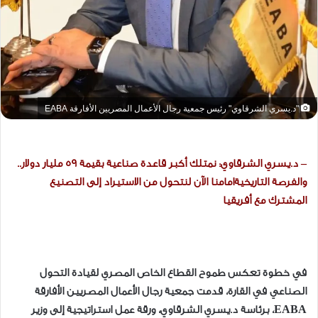
"د.يسري الشرقاوي" رئيس جمعية رجال الأعمال المصريين الأفارقة EABA
– د.يسري الشرقاوي: نمتلك أكبر قاعدة صناعية بقيمة 59 مليار دولار..
والفرصة التاريخيةامامنا الآن لنتحول من الاستيراد إلى التصنيع
المشترك مع أفريقيا
في خطوة تعكس طموح القطاع الخاص المصري لقيادة التحول
الصناعي في القارة، قدمت جمعية رجال الأعمال المصريين الأفارقة
EABA، برئاسة د.يسري الشرقاوي، ورقة عمل استراتيجية إلى وزير