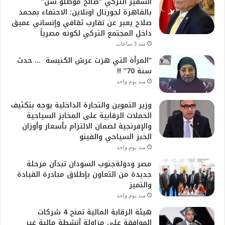
السفير التركي “صالح موطلو شن”
بالقاهرة لجورنال اونلاين: الاحتفاء بمحمد
صلاح يعبر عن تقارب ثقافي وإنساني عميق
داخل المجتمع التركي لكونه مصرياً
منذ 3 ساعات
“المرأة التي هزت عرش الكنيسة … حدث
سنة 70” !!
منذ يوم واحد
وزير التموين والتجارة الداخلية يوجه بتكثيف
الحملات الرقابية على المخابز السياحية
والإفرنجية لضمان الالتزام بأسعار وأوزان
الخبز السياحي والفينو
منذ يوم واحد
مصر ودولةجنوب السودان تبدآن مرحلة
جديدة من التعاون بإطلاق مبادرة القيادة
والتميز
منذ يوم واحد
هيئة الرقابة المالية تمنح 4 شركات
الموافقة على مزاولة أنشطة مالية غير