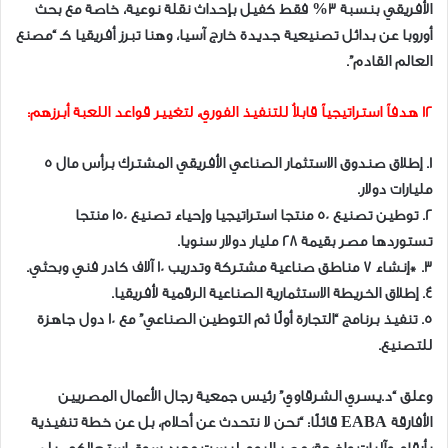
الأفريقي بنسبة 3% فقط كفيل بإحداث نقلة نوعية، خاصة مع بحث
أوروبا عن بدائل تصنيعية جديدة خارج آسيا، وهنا تبرز أفريقيا كـ “مصنع
العالم القادم”.
12 هدفاً استراتيجياً قابلاُ للتنفيذ الفوري، لتغيير قواعد اللعبة أبرزهم:
1. إطلاق صندوق الاستثمار الصناعي الأفريقي المشترك برأس مال 5
مليارات دولار.
2. توطين تصنيع 50 منتجا استراتيجيا وإحياء تصنيع 150 منتجا
تستوردها مصر بقيمة 28 مليار دولار سنويا.
3. *إنشاء 7 مناطق صناعية مشتركة وتدريب 10 آلاف كادر فني وبحثي.
4. إطلاق الخريطة الاستثمارية الصناعية الرقمية لأفريقيا.
5. تنفيذ برنامج “التجارة أولًا ثم التوطين الصناعي” مع 10 دول جاهزة
للتصنيع.
وعلق “د.يسري الشرقاوي” رئيس جمعية رجال الأعمال المصريين
الأفارقة EABA قائلًا: “نحن لا نتحدث عن أحلام، بل عن خطة تنفيذية