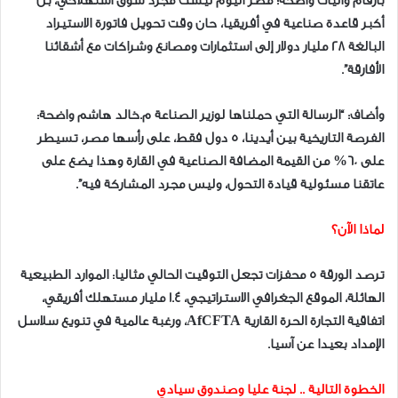
بأرقام وآليات واضحة؛ مصر اليوم ليست مجرد سوق استهلاكي، بل
أكبر قاعدة صناعية في أفريقيا، حان وقت تحويل فاتورة الاستيراد
البالغة 28 مليار دولار إلى استثمارات ومصانع وشراكات مع أشقائنا
الأفارقة”.
وأضاف: “الرسالة التي حملناها لوزير الصناعة م.خالد هاشم واضحة:
الفرصة التاريخية بين أيدينا، 5 دول فقط، على رأسها مصر، تسيطر
على 60% من القيمة المضافة الصناعية في القارة وهذا يضع على
عاتقنا مسئولية قيادة التحول، وليس مجرد المشاركة فيه”.
لماذا الآن؟
ترصد الورقة 5 محفزات تجعل التوقيت الحالي مثاليا: الموارد الطبيعية
الهائلة، الموقع الجغرافي الاستراتيجي، 1.4 مليار مستهلك أفريقي،
اتفاقية التجارة الحرة القارية AfCFTA، ورغبة عالمية في تنويع سلاسل
الإمداد بعيدا عن آسيا.
الخطوة التالية .. لجنة عليا وصندوق سيادي