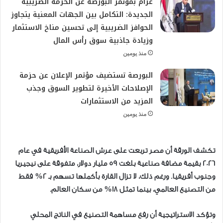
عزام بمؤتمر البورصة عن الحزمة الضريبية
الجديدة: التكامل بين الجهات المعنية يتجاوز
الحوافز الضريبية إلى تحسين مناخ الاستثمار
وزيادة جاذبية سوق رأس المال
منذ يومين
البورصة تستضيف مؤتمر الإعلان عن حزمة
الإصلاحات الأخيرة لتطوير السوق وجذب
المزيد من الاستثمارات
منذ يومين
تكشف الورقة أن مصر تربعت على عرش الصناعة الأفريقية في عام
2026 بقيمة مضافة صناعية بلغت 59 مليار دولار، متفوقة على نيجيريا
وجنوب أفريقيا. ورغم ذلك، لا تزال القارة بأكملها تسهم بـ 2% فقط
من التصنيع العالمي، بينما تمثل 18% من سكان العالم.
وتؤكد الاستراتيجية أن رفع مساهمة التصنيع في الناتج المحلي