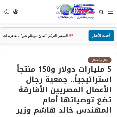
القائمة
بحث
تسجيل
ال
عن
الدخول
الم
أحدث الأخبار
فير التركي “صالح موطلو شن” بالقاهرة لجورنال اونلاين: الاحتفاء بمحمد صلاح يعب
مال و أعمال
5 مليارات دولار و150 منتجاً
استراتيجياً.. جمعية رجال
الأعمال المصريين الأفارقة
تضع توصياتها أمام
المهندس خالد هاشم وزير