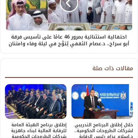
احتفالية استثنائية بمرور 46 عامًا على تأسيس فرقة
أبو سراج.. د.عصام الثقفي يُتوَّج في ليلة وفاء وامتنان
مقالات ذات صلة
خلال إطلاق البرنامج التدريبي
إطلاق برنامج الهيئة العامة
لشركات الطروحات الحكومية..
للرقابة المالية لبناء جاهزية
د.إسلام عزام رئيس الرقابة
شركات الطروحات الحكومية