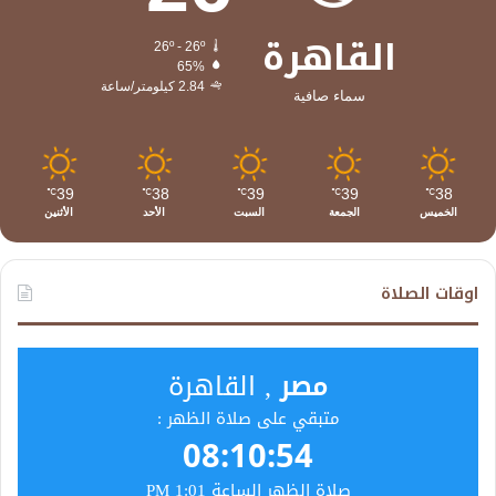
القاهرة
26º - 26º
65%
2.84 كيلومتر/ساعة
سماء صافية
39
38
39
39
38
℃
℃
℃
℃
℃
الخميس
الجمعة
السبت
الأحد
الأثنين
اوقات الصلاة