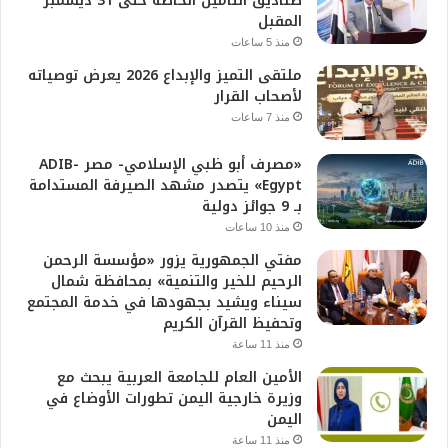
صناديق التأمين الخاصة حتى 31 ديسمبر
المقبل
منذ 5 ساعات
ملتقى التميز والإبداع 2026 يعرض توصياته
لأصحاب القرار
منذ 7 ساعات
«مصرف أبو ظبي الإسلامي- مصر ADIB-
Egypt» يتصدر مشهد الصيرفة المستدامة
بـ 9 جوائز دولية
منذ 10 ساعات
مفتي الجمهورية يزور «مؤسسة الرحمن
الرحيم للخير والتنمية» بمحافظة شمال
سيناء ويشيد بجهودها في خدمة المجتمع
وتحفيظ القرآن الكريم
منذ 11 ساعة
الأمين العام للجامعة العربية يبحث مع
وزيرة خارجية اليمن تطورات الأوضاع في
اليمن
منذ 11 ساعة