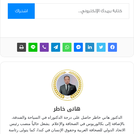
كتابة بريدك الإلكتروني...
اشتراك
هانى خاطر
الدكتور هاني خاطر حاصل على درجة الدكتوراه في السياحة والفندقة،
بالإضافة إلى بكالوريوس في الصحافة والإعلام. يشغل حالياً منصب رئيس
الاتحاد الدولي للصحافة العربية وحقوق الإنسان في كندا، كما يتولى رئاسة