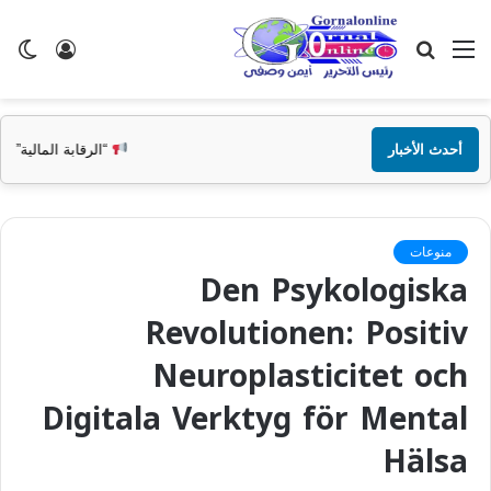
القائمة
بحث
تسجيل
ال
عن
الدخول
الم
أحدث الأخبار
“الرقابة المالية” تقرر مد فترة توفيق أو
منوعات
Den Psykologiska
Revolutionen: Positiv
Neuroplasticitet och
Digitala Verktyg för Mental
Hälsa