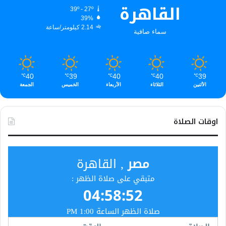
القاهرة
39º - 27º
39%
2.14 كيلومتر/ساعة
سماء صافية
40
39
40
40
39
℃
℃
℃
℃
℃
الأثنين
الثلاثاء
الأربعاء
الخميس
الجمعة
اوقات الصلاة