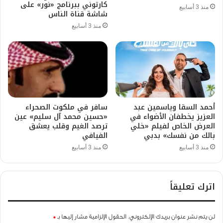
كارتوني ببرنامج «نور» على
منذ 3 أسابيع
شاشة قناة الناس
منذ 3 أسابيع
أحمد السقا وياسمين عبد
سافر في ملكوت الصحراء
العزيز يخطفان الأضواء في
«حسين محمد آل سليم» عين
العرض الخاص لفيلم «خلي
ترصد الغيم وقلب يعشق
بالك من نفسك» بدبي
الفيافي
منذ 3 أسابيع
منذ 3 أسابيع
اترك تعليقاً
لن يتم نشر عنوان بريدك الإلكتروني.
الحقول الإلزامية مشار إليها بـ
*