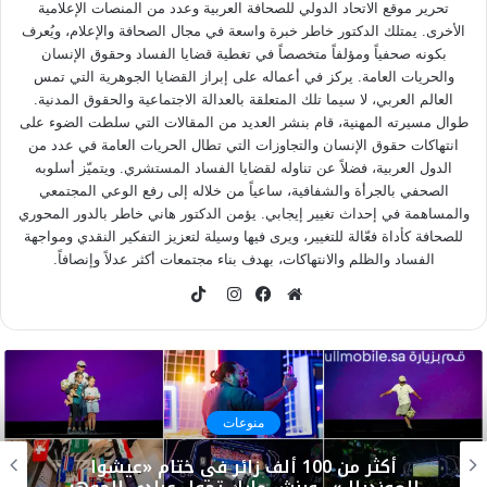
تحرير موقع الاتحاد الدولي للصحافة العربية وعدد من المنصات الإعلامية
الأخرى. يمتلك الدكتور خاطر خبرة واسعة في مجال الصحافة والإعلام، ويُعرف
بكونه صحفياً ومؤلفاً متخصصاً في تغطية قضايا الفساد وحقوق الإنسان
والحريات العامة. يركز في أعماله على إبراز القضايا الجوهرية التي تمس
العالم العربي، لا سيما تلك المتعلقة بالعدالة الاجتماعية والحقوق المدنية.
طوال مسيرته المهنية، قام بنشر العديد من المقالات التي سلطت الضوء على
انتهاكات حقوق الإنسان والتجاوزات التي تطال الحريات العامة في عدد من
الدول العربية، فضلاً عن تناوله لقضايا الفساد المستشري. ويتميّز أسلوبه
الصحفي بالجرأة والشفافية، ساعياً من خلاله إلى رفع الوعي المجتمعي
والمساهمة في إحداث تغيير إيجابي. يؤمن الدكتور هاني خاطر بالدور المحوري
للصحافة كأداة فعّالة للتغيير، ويرى فيها وسيلة لتعزيز التفكير النقدي ومواجهة
الفساد والظلم والانتهاكات، بهدف بناء مجتمعات أكثر عدلاً وإنصافاً.
TikTok
موقع
فيسبوك
انستقرام
الويب
منوعات
أكثر من 100 ألف زائر في ختام «عيشوا