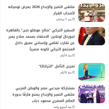
ملتقى التميز والإبداع 2026 يعرض توصياته
لأصحاب القرار
منذ 7 ساعات
السفير التركي “صالح موطلو شن” بالقاهرة
لجورنال اونلاين: الاحتفاء بمحمد صلاح يعبر
عن تقارب ثقافي وإنساني عميق داخل
المجتمع التركي لكونه مصرياً
منذ 4 أيام
تمرين التأمل “التراتاكا”
منذ 6 أيام
بمشاركة مبدعي مصر والوطن العربي
ملتقى التميز والإبداع يصنع فارقًا بدورة
العالم المصري محمود دياب
منذ أسبوع واحد