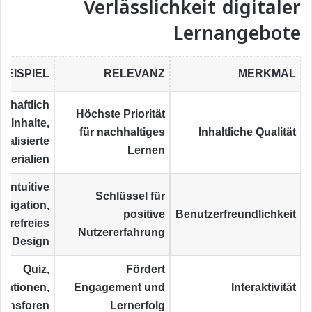
Verlässlichkeit digitaler
Lernangebote
BEISPIEL
RELEVANZ
MERKMAL
chaftlich
Höchste Priorität
e Inhalte,
für nachhaltiges
Inhaltliche Qualität
ualisierte
Lernen
aterialien
Intuitive
Schlüssel für
avigation,
positive
Benutzerfreundlichkeit
ierefreies
Nutzererfahrung
Design
Quiz,
Fördert
lationen,
Engagement und
Interaktivität
ionsforen
Lernerfolg