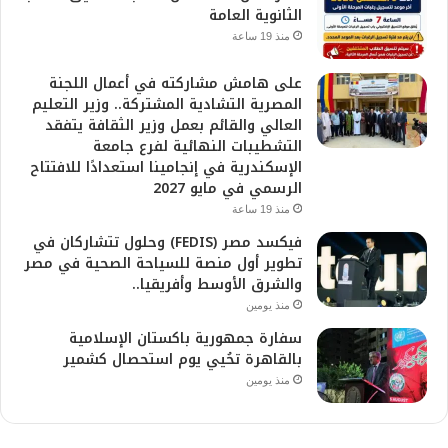
الثانوية العامة
منذ 19 ساعة
على هامش مشاركته في أعمال اللجنة
المصرية التشادية المشتركة.. وزير التعليم
العالي والقائم بعمل وزير الثقافة يتفقد
التشطيبات النهائية لفرع جامعة
الإسكندرية في إنجامينا استعدادًا للافتتاح
الرسمي في مايو 2027
منذ 19 ساعة
فيكسد مصر (FEDIS) وحلول تتشاركان في
تطوير أول منصة للسياحة الصحية في مصر
والشرق الأوسط وأفريقيا..
منذ يومين
سفارة جمهورية باكستان الإسلامية
بالقاهرة تحُيي يوم استحصال كشمير
منذ يومين