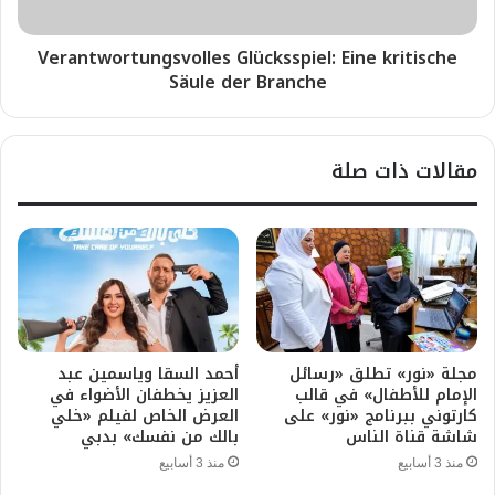
Verantwortungsvolles Glücksspiel: Eine kritische
Säule der Branche
مقالات ذات صلة
مجلة «نور» تطلق «رسائل
أحمد السقا وياسمين عبد
الإمام للأطفال» في قالب
العزيز يخطفان الأضواء في
كارتوني ببرنامج «نور» على
العرض الخاص لفيلم «خلي
شاشة قناة الناس
بالك من نفسك» بدبي
منذ 3 أسابيع
منذ 3 أسابيع