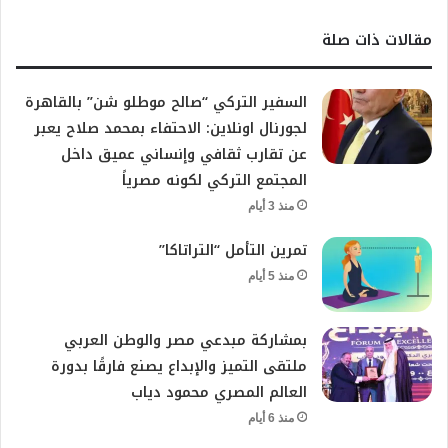
مقالات ذات صلة
السفير التركي “صالح موطلو شن” بالقاهرة
لجورنال اونلاين: الاحتفاء بمحمد صلاح يعبر
عن تقارب ثقافي وإنساني عميق داخل
المجتمع التركي لكونه مصرياً
منذ 3 أيام
تمرين التأمل “التراتاكا”
منذ 5 أيام
بمشاركة مبدعي مصر والوطن العربي
ملتقى التميز والإبداع يصنع فارقًا بدورة
العالم المصري محمود دياب
منذ 6 أيام