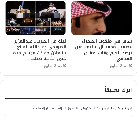
سافر في ملكوت الصحراء
ليلة من الطرب.. عبدالعزيز
«حسين محمد آل سليم» عين
الضويحي وعبدالله المانع
ترصد الغيم وقلب يعشق
يشعلان حفلات موسم جدة
الفيافي
حتى الثانية صباحًا
منذ 3 أسابيع
منذ 3 أسابيع
اترك تعليقاً
لن يتم نشر عنوان بريدك الإلكتروني.
الحقول الإلزامية مشار إليها بـ
*
ا
ل