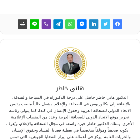
هانى خاطر
الدكتور هاني خاطر حاصل على درجة الدكتوراه في السياحة والفندقة،
بالإضافة إلى بكالوريوس في الصحافة والإعلام. يشغل حالياً منصب رئيس
الاتحاد الدولي للصحافة العربية وحقوق الإنسان في كندا، كما يتولى رئاسة
تحرير موقع الاتحاد الدولي للصحافة العربية وعدد من المنصات الإعلامية
الأخرى. يمتلك الدكتور خاطر خبرة واسعة في مجال الصحافة والإعلام، ويُعرف
بكونه صحفياً ومؤلفاً متخصصاً في تغطية قضايا الفساد وحقوق الإنسان
والحريات العامة. يركز في أعماله على إبراز القضايا الجوهرية التي تمس