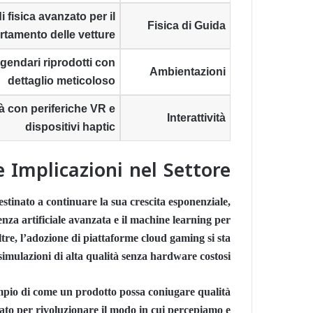
i fisica avanzato per il
Fisica di Guida
tamento delle vetture
ggendari riprodotti con
Ambientazioni
dettaglio meticoloso
à con periferiche VR e
Interattività
dispositivi haptic
e Implicazioni nel Settore
destinato a continuare la sua crescita esponenziale,
nza artificiale avanzata e il machine learning per
ltre, l’adozione di piattaforme cloud gaming si sta
imulazioni di alta qualità senza hardware costosi.
pio di come un prodotto possa coniugare qualità
cato per rivoluzionare il modo in cui percepiamo e