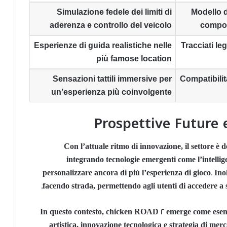
Simulazione fedele dei limiti di
Modello d
aderenza e controllo del veicolo
compor
Esperienze di guida realistiche nelle
Tracciati le
più famose location
Sensazioni tattili immersive per
Compatibilit
un’esperienza più coinvolgente
Prospettive Future 
Con l’attuale ritmo di innovazione, il settore è 
integrando tecnologie emergenti come l’intellige
personalizzare ancora di più l’esperienza di gioco. Ino
facendo strada, permettendo agli utenti di accedere a s
In questo contesto, chicken ROAD 2 emerge come esem
artistica, innovazione tecnologica e strategia di mer