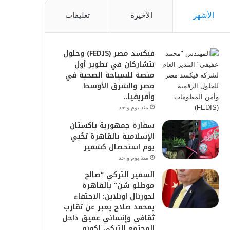
الأشهر
الأخيرة
تعليقات
فيكسد مصر (FEDIS) وحلول
تتشاركان في تطوير أول
منصة للسياحة الصحية في
مصر والشرق الأوسط
وأفريقيا..
منذ يوم واحد
سفارة جمهورية باكستان
الإسلامية بالقاهرة تحُيي
يوم استحصال كشمير
منذ يوم واحد
السفير التركي “صالح
موطلو شن” بالقاهرة
لجورنال اونلاين: الاحتفاء
بمحمد صلاح يعبر عن تقارب
ثقافي وإنساني عميق داخل
المجتمع التركي لكونه