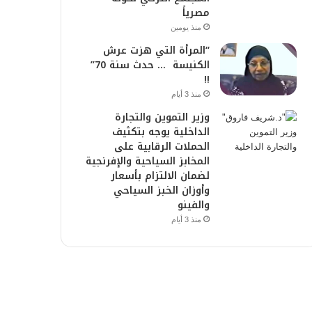
مصرياً
منذ يومين
“المرأة التي هزت عرش
الكنيسة … حدث سنة 70”
!!
منذ 3 أيام
وزير التموين والتجارة
الداخلية يوجه بتكثيف
الحملات الرقابية على
المخابز السياحية والإفرنجية
لضمان الالتزام بأسعار
وأوزان الخبز السياحي
والفينو
منذ 3 أيام