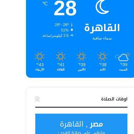
28
℃
القاهرة
28º - 28º
51%
3.9 كيلومتر/ساعة
سماء صافية
43
41
39
38
39
℃
℃
℃
℃
℃
السبت
الأحد
الأثنين
الثلاثاء
الأربعاء
اوقات الصلاة