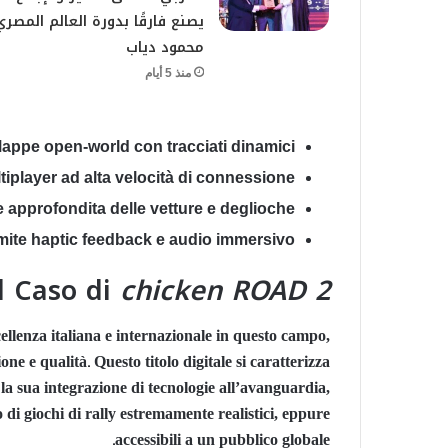
يصنع فارقًا بدورة العالم المصري
محمود دياب
منذ 5 أيام
appe open-world con tracciati dinamici
tiplayer ad alta velocità di connessione
 approfondita delle vetture e deglioche
mite haptic feedback e audio immersivo
Il Caso di
chicken ROAD 2
ellenza italiana e internazionale in questo campo,
e e qualità. Questo titolo digitale si caratterizza
r la sua integrazione di tecnologie all’avanguardia,
 di giochi di rally estremamente realistici, eppure
accessibili a un pubblico globale.