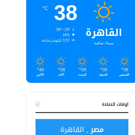
38
℃
القاهرة
38º - 29º
16%
3.57 كيلومتر/ساعة
سماء صافية
40
38
39
39
38
℃
℃
℃
℃
℃
الخميس
الجمعة
السبت
الأحد
الأثنين
اوقات الصلاة