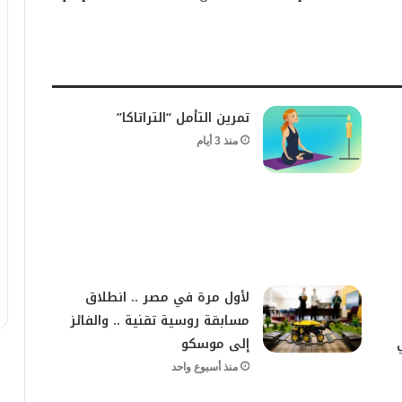
تمرين التأمل “التراتاكا”
منذ 3 أيام
لأول مرة في مصر .. انطلاق
مسابقة روسية تقنية .. والفائز
إلى موسكو
منذ أسبوع واحد