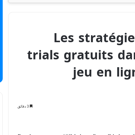
Les stratégi
trials gratuits da
jeu en li
3 دقائق