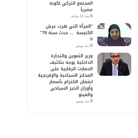
المجتمع التركي لكونه
مصرياً
منذ 15 ساعة
“المرأة التي هزت عرش
الكنيسة … حدث سنة 70”
!!
منذ يومين
وزير التموين والتجارة
الداخلية يوجه بتكثيف
الحملات الرقابية على
المخابز السياحية والإفرنجية
لضمان الالتزام بأسعار
وأوزان الخبز السياحي
والفينو
منذ يومين