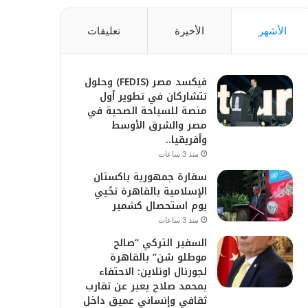
الأشهر
الأخيرة
تعليقات
فيكسد مصر (FEDIS) وحلول
تتشاركان في تطوير أول
منصة للسياحة الصحية في
مصر والشرق الأوسط
وأفريقيا..
منذ 3 ساعات
سفارة جمهورية باكستان
الإسلامية بالقاهرة تحُيي
يوم استحصال كشمير
منذ 3 ساعات
السفير التركي “صالح
موطلو شن” بالقاهرة
لجورنال اونلاين: الاحتفاء
بمحمد صلاح يعبر عن تقارب
ثقافي وإنساني عميق داخل