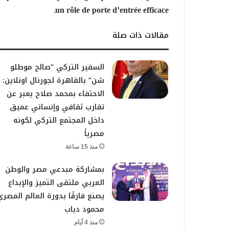
un rôle de porte d’entrée efficace.
مقالات ذات صلة
السفير التركي “صالح موطلو
شن” بالقاهرة لجورنال اونلاين:
الاحتفاء بمحمد صلاح يعبر عن
تقارب ثقافي وإنساني عميق
داخل المجتمع التركي لكونه
مصرياً
منذ 15 ساعة
بمشاركة مبدعي مصر والوطن
العربي ملتقى التميز والإبداع
يصنع فارقًا بدورة العالم المصري
محمود دياب
منذ 4 أيام