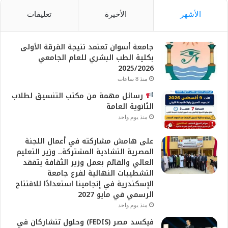
تعليقات
الأخيرة
الأشهر
جامعة أسوان تعتمد نتيجة الفرقة الأولى
بكلية الطب البشري للعام الجامعي
2025/2026
منذ 8 ساعات
رسائل مهمة من مكتب التنسيق لطلاب
الثانوية العامة
منذ يوم واحد
على هامش مشاركته في أعمال اللجنة
المصرية التشادية المشتركة.. وزير التعليم
العالي والقائم بعمل وزير الثقافة يتفقد
التشطيبات النهائية لفرع جامعة
الإسكندرية في إنجامينا استعدادًا للافتتاح
الرسمي في مايو 2027
منذ يوم واحد
فيكسد مصر (FEDIS) وحلول تتشاركان في