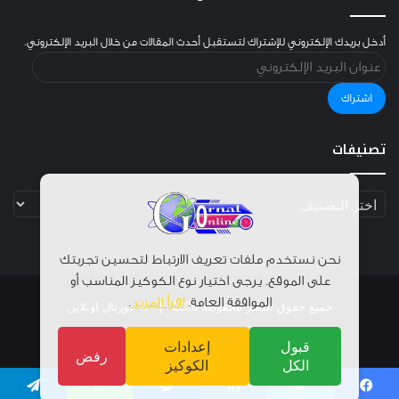
أدخل بريدك الإلكتروني للإشتراك لتستقبل أحدث المقالات من خلال البريد الإلكتروني.
عنوان
البريد
الإلكتروني
اشتراك
تصنيفات
تصنيفات
نحن نستخدم ملفات تعريف الارتباط لتحسين تجربتك
على الموقع. يرجى اختيار نوع الكوكيز المناسب أو
.
اقرأ المزيد
الموافقة العامة.
© جورنال اونلاين
جميع حقوق النشر محفوظة 2026 |
اتصل بنا
سياسة الخصوصية
الرئيسية
إعدادات
قبول
رفض
الكوكيز
الكل