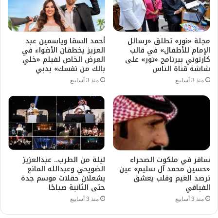
أحمد السقا وياسمين عبد
مجلة «نور» تطلق «رسائل
العزيز يخطفان الأضواء في
الإمام للأطفال» في قالب
العرض الخاص لفيلم «خلي
كارتوني ببرنامج «نور» على
بالك من نفسك» بدبي
شاشة قناة الناس
منذ 3 أسابيع
منذ 3 أسابيع
ليلة من الطرب.. عبدالعزيز
سافر في ملكوت الصحراء
الضويحي وعبدالله المانع
«حسين محمد آل سليم» عين
يشعلان حفلات موسم جدة
ترصد الغيم وقلب يعشق
حتى الثانية صباحًا
الفيافي
منذ 3 أسابيع
منذ 3 أسابيع