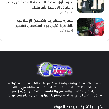
تطوير أول منصة للسياحة الصحية في مصر
والشرق الأوسط وأفريقيا..
منذ 3 أيام
سفارة جمهورية باكستان الإسلامية
بالقاهرة تحُيي يوم استحصال كشمير
منذ 3 أيام
منصة إعلامية إلكترونية دولية تنطلق من قلب الهوية العربية، تواكب
الأحداث بمهنيّة عالية، وتقدّم تغطية إخبارية معمّقة في مجالات
السياسة والاقتصاد والمجتمع والثقافة، مستندة إلى رؤية إعلامية
مسؤولة تعزز الوعي وتخاطب جمهورًا عربيًا وعالميًا باحترام وموضوعية
اشترك بالنشرة البريدية للموقع