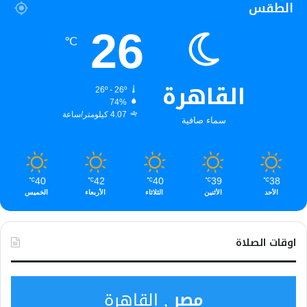
الطقس
26
℃
القاهرة
26º - 26º
74%
4.07 كيلومتر/ساعة
سماء صافية
40
42
40
39
38
℃
℃
℃
℃
℃
الخميس
الأربعاء
الثلاثاء
الأثنين
الأحد
اوقات الصلاة