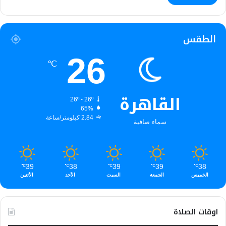
الطقس
26
℃
القاهرة
26º - 26º
65%
2.84 كيلومتر/ساعة
سماء صافية
39
38
39
39
38
℃
℃
℃
℃
℃
الخميس
الجمعة
السبت
الأحد
الأثنين
اوقات الصلاة