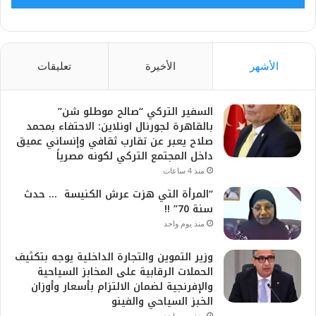
الأشهر
الأخيرة
تعليقات
السفير التركي “صالح موطلو شن”
بالقاهرة لجورنال اونلاين: الاحتفاء بمحمد
صلاح يعبر عن تقارب ثقافي وإنساني عميق
داخل المجتمع التركي لكونه مصرياً
منذ 4 ساعات
“المرأة التي هزت عرش الكنيسة … حدث
سنة 70” !!
منذ يوم واحد
وزير التموين والتجارة الداخلية يوجه بتكثيف
الحملات الرقابية على المخابز السياحية
والإفرنجية لضمان الالتزام بأسعار وأوزان
الخبز السياحي والفينو
منذ يوم واحد