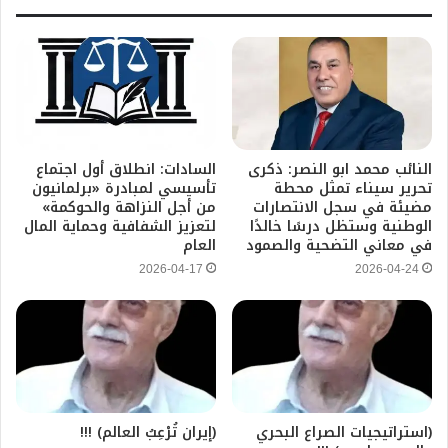
النائب محمد ابو النصر: ذكرى
السادات: انطلاق أول اجتماع
تحرير سيناء تمثل محطة
تأسيسي لمبادرة «برلمانيون
مضيئة في سجل الانتصارات
من أجل النزاهة والحوكمة»
الوطنية وستظل درسًا خالدًا
لتعزيز الشفافية وحماية المال
في معاني التضحية والصمود
العام
2026-04-17
2026-04-24
(استراتيجيات الصراع البحري
(إيران تُرْعِبُ العالم) !!!