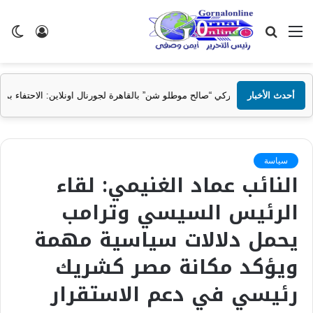
القائمة
بحث
تسجيل
ال
عن
الدخول
الم
أحدث الأخبار
 شن” بالقاهرة لجورنال اونلاين: الاحتفاء بمحمد صلاح يعبر عن تقارب ثقافي وإنسان
سياسة
النائب عماد الغنيمي: لقاء
الرئيس السيسي وترامب
يحمل دلالات سياسية مهمة
ويؤكد مكانة مصر كشريك
رئيسي في دعم الاستقرار