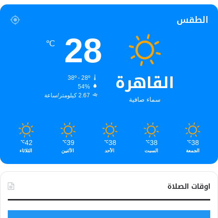
الطقس
28
℃
القاهرة
38º - 28º
54%
2.67 كيلومتر/ساعة
سماء صافية
42
39
38
38
38
℃
℃
℃
℃
℃
الجمعة
السبت
الأحد
الأثنين
الثلاثاء
اوقات الصلاة