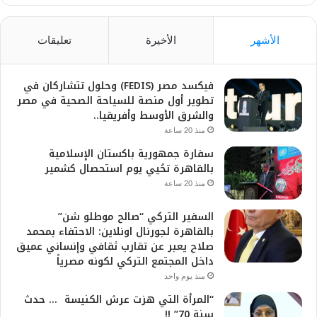
الأشهر
الأخيرة
تعليقات
فيكسد مصر (FEDIS) وحلول تتشاركان في
تطوير أول منصة للسياحة الصحية في مصر
والشرق الأوسط وأفريقيا..
منذ 20 ساعة
سفارة جمهورية باكستان الإسلامية
بالقاهرة تحُيي يوم استحصال كشمير
منذ 20 ساعة
السفير التركي “صالح موطلو شن”
بالقاهرة لجورنال اونلاين: الاحتفاء بمحمد
صلاح يعبر عن تقارب ثقافي وإنساني عميق
داخل المجتمع التركي لكونه مصرياً
منذ يوم واحد
“المرأة التي هزت عرش الكنيسة … حدث
سنة 70” !!