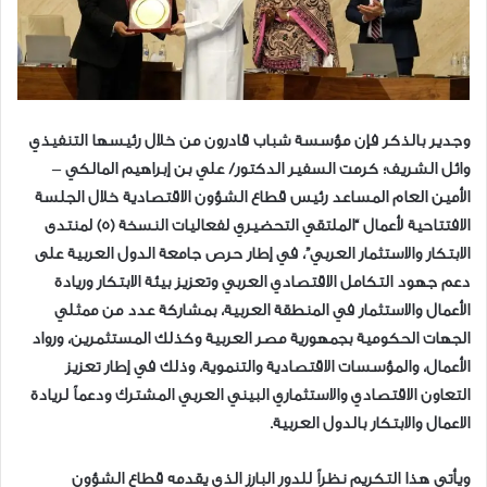
وجدير بالذكر فإن مؤسسة شباب قادرون من خلال رئيسها التنفيذي
وائل الشريف؛ كرمت السفير الدكتور/ علي بن إبراهيم المالكي –
الأمين العام المساعد رئيس قطاع الشؤون الاقتصادية خلال الجلسة
الافتتاحية لأعمال “الملتقي التحضيري لفعاليات النسخة (5) لمنتدى
الابتكار والاستثمار العربي”، في إطار حرص جامعة الدول العربية على
دعم جهود التكامل الاقتصادي العربي وتعزيز بيئة الابتكار وريادة
الأعمال والاستثمار في المنطقة العربية، بمشاركة عدد من ممثلي
الجهات الحكومية بجمهورية مصر العربية وكذلك المستثمرين، ورواد
الأعمال، والمؤسسات الاقتصادية والتنموية، وذلك في إطار تعزيز
التعاون الاقتصادي والاستثماري البيني العربي المشترك ودعماً لريادة
الاعمال والابتكار بالدول العربية.
ويأتي هذا التكريم نظراً للدور البارز الذي يقدمه قطاع الشؤون