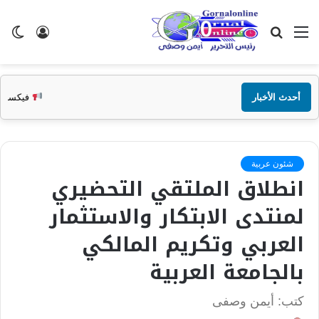
القائمة
بحث
تسجيل
ال
عن
الدخول
الم
أحدث الأخبار
فيكسد مصر (FEDIS) وحلول تتشاركان في تطوير أول منصة للسياحة الصحية في مصر والشرق الأوسط وأفريقيا..
شئون عربية
انطلاق الملتقي التحضيري
لمنتدى الابتكار والاستثمار
العربي وتكريم المالكي
بالجامعة العربية
كتب: أيمن وصفى