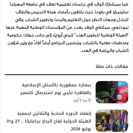
كما سيشارك الوفد في جلسات تعليمية تعقد في جامعة المهراجا
سايَجيراو في بارودا، حيث يلتقون بأعضاء هيئة التدريس والطلاب
لتبادل وجهات النظر حول التعليم والبحث وتطوير الشباب. وفي
نيودلهي، سيلتقي الوفد بعدد من المؤسسات الوطنية المهمة، منها
“الهيئة الوطنية لتطوير الهند” (نيتي آيوج)، إلى جانب جهات حكومية
ومنظمات معنية بالشباب. ويتضمن البرنامج أيضاً لقاءً مع وزير شؤون
الشباب والرياضة في الهند.
مقالات ذات صلة
سفارة جمهورية باكستان الإسلامية
بالقاهرة تحُيي يوم استحصال كشمير
منذ 3 أيام
إنعقاد الدورة الحادية والثلاثين لجمعية
الهيئة الدولية لقاع البحار بجامايكا .. 27 و31
يوليو 2026