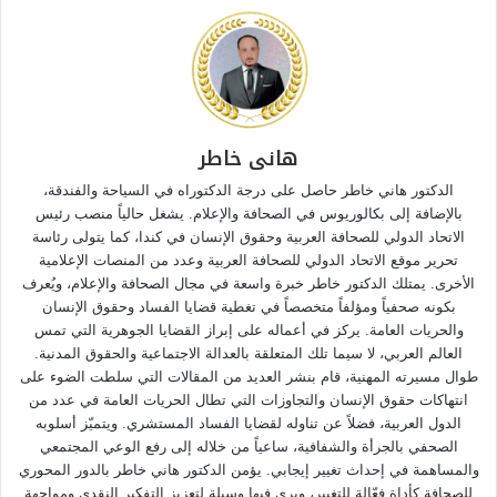
هانى خاطر
الدكتور هاني خاطر حاصل على درجة الدكتوراه في السياحة والفندقة،
بالإضافة إلى بكالوريوس في الصحافة والإعلام. يشغل حالياً منصب رئيس
الاتحاد الدولي للصحافة العربية وحقوق الإنسان في كندا، كما يتولى رئاسة
تحرير موقع الاتحاد الدولي للصحافة العربية وعدد من المنصات الإعلامية
الأخرى. يمتلك الدكتور خاطر خبرة واسعة في مجال الصحافة والإعلام، ويُعرف
بكونه صحفياً ومؤلفاً متخصصاً في تغطية قضايا الفساد وحقوق الإنسان
والحريات العامة. يركز في أعماله على إبراز القضايا الجوهرية التي تمس
العالم العربي، لا سيما تلك المتعلقة بالعدالة الاجتماعية والحقوق المدنية.
طوال مسيرته المهنية، قام بنشر العديد من المقالات التي سلطت الضوء على
انتهاكات حقوق الإنسان والتجاوزات التي تطال الحريات العامة في عدد من
الدول العربية، فضلاً عن تناوله لقضايا الفساد المستشري. ويتميّز أسلوبه
الصحفي بالجرأة والشفافية، ساعياً من خلاله إلى رفع الوعي المجتمعي
والمساهمة في إحداث تغيير إيجابي. يؤمن الدكتور هاني خاطر بالدور المحوري
للصحافة كأداة فعّالة للتغيير، ويرى فيها وسيلة لتعزيز التفكير النقدي ومواجهة