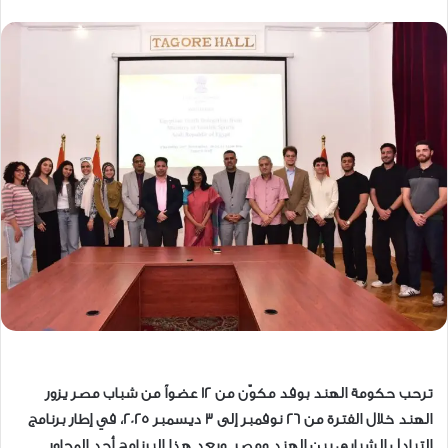
ترحب حكومة الهند بوفد مكوّن من 12 عضواً من شباب مصر يزور
الهند خلال الفترة من 26 نوفمبر إلى 3 ديسمبر 2025، في إطار برنامج
التبادل الشبابي بين الهند ومصر. ويعد هذا البرنامج أحد المحاور