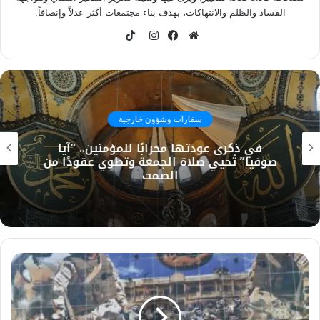
الفساد والظلم والانتهاكات، بهدف بناء مجتمعات أكثر عدلاً وإنصافاً.
TikTok
موقع
فيسبوك
انستقرام
الويب
سفارات وشؤون خارجية
في ذكرى عودتها محرابًا للمؤمنين.. “آيا
صوفيا” تُحيي صلاة الجمعة وتطوي عقودًا من
الصمت