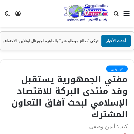
القائمة
بحث
تسجيل
ال
عن
الدخول
الم
أحدث الأخبار
وطلو شن” بالقاهرة لجورنال اونلاين: الاحتفاء بمحمد صلاح يعبر عن تقارب ثقافي وإ
دنيا ودين
مفتي الجمهورية يستقبل
وفد منتدى البركة للاقتصاد
الإسلامي لبحث آفاق التعاون
المشترك
كتب: أيمن وصفى