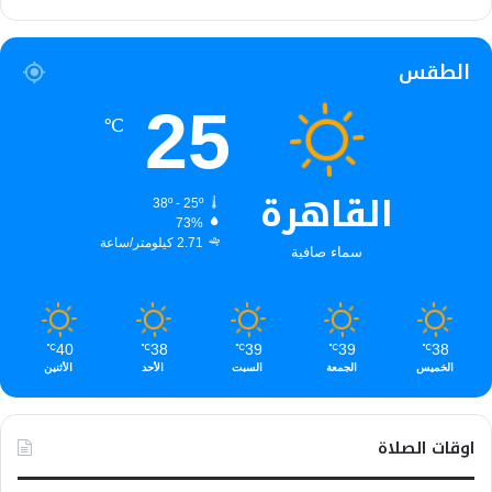
الطقس
25
℃
القاهرة
38º - 25º
73%
2.71 كيلومتر/ساعة
سماء صافية
40
38
39
39
38
℃
℃
℃
℃
℃
الخميس
الجمعة
السبت
الأحد
الأثنين
اوقات الصلاة