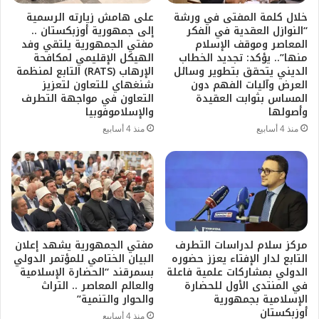
خلال كلمة المفتى في ورشة
على هامش زيارته الرسمية
“النوازل العقدية في الفكر
إلى جمهورية أوزبكستان ..
المعاصر وموقف الإسلام
مفتي الجمهورية يلتقي وفد
منها”.. يؤكد: تجديد الخطاب
الهيكل الإقليمي لمكافحة
الديني يتحقق بتطوير وسائل
الإرهاب (RATS) التابع لمنظمة
العرض وآليات الفهم دون
شنغهاي للتعاون لتعزيز
المساس بثوابت العقيدة
التعاون في مواجهة التطرف
وأصولها
والإسلاموفوبيا
منذ 4 أسابيع
منذ 4 أسابيع
مركز سلام لدراسات التطرف
مفتي الجمهورية يشهد إعلان
التابع لدار الإفتاء يعزز حضوره
البيان الختامي للمؤتمر الدولي
الدولي بمشاركات علمية فاعلة
بسمرقند “الحضارة الإسلامية
في المنتدى الأول للحضارة
والعالم المعاصر .. التراث
الإسلامية بجمهورية
والحوار والتنمية”
أوزبكستان
منذ 4 أسابيع