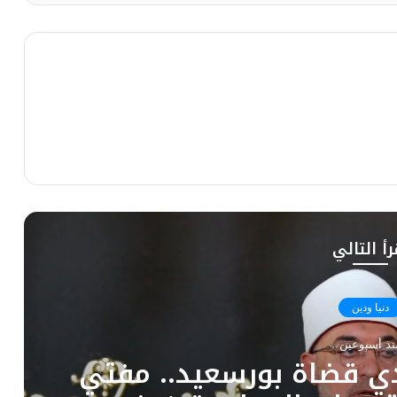
رأ التالي
دنيا ودين
نذ أسبوعين
تقبل مفتي الجمهورية