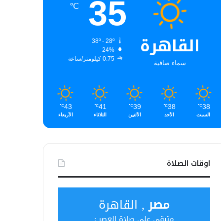
35
℃
القاهرة
38º - 28º
24%
0.75 كيلومتر/ساعة
سماء صافية
43
41
39
38
38
℃
℃
℃
℃
℃
السبت
الأحد
الأثنين
الثلاثاء
الأربعاء
اوقات الصلاة