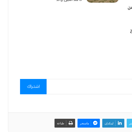
من
اشتراك
تر
لينكدإن
ماسنجر
طباعة