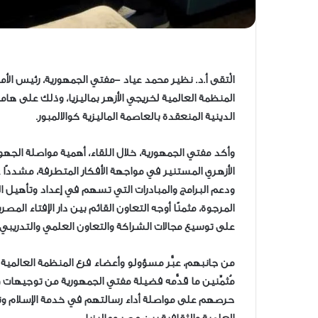
الْتقى أ.د. نظير محمد عياد -مفتي الجمهورية، رئيس الأم
المنظمة العالمية لخريجي الأزهر بماليزيا، وذلك على ها
الدينية المنعقدة بالعاصمة الماليزية كوالالمبور.
وأكد مفتي الجمهورية، خلال اللقاء، أهمية مواصلة الجهو
الأزهري المستنير في مواجهة الأفكار المتطرفة، مشددًا ع
ودعم البرامج والمبادرات التي تسهم في إعداد وتأهيل ال
المرجوة، مثمنًا أوجه التعاون القائم بين دار الإفتاء الم
على توسيع مجالات الشراكة والتعاون العلمي والتدريبي.
من جانبهم، عبَّر مسؤولو وأعضاء فرع المنظمة العالمية ل
مُثمِّنين ما قدَّمه فضيلة مفتي الجمهورية من توجيهات
حرصهم على مواصلة أداء رسالتهم في خدمة الإسلام ونش