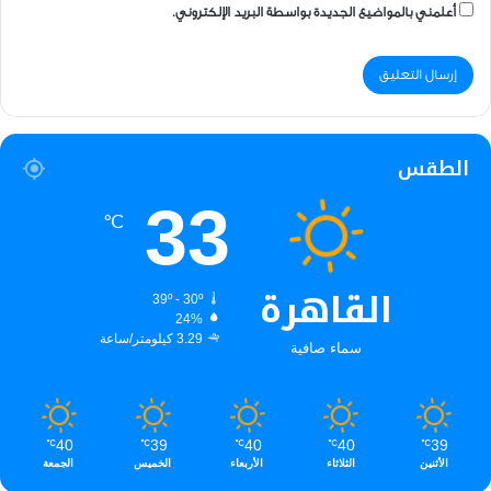
أعلمني بالمواضيع الجديدة بواسطة البريد الإلكتروني.
الطقس
33
℃
القاهرة
39º - 30º
24%
3.29 كيلومتر/ساعة
سماء صافية
40
39
40
40
39
℃
℃
℃
℃
℃
الأثنين
الثلاثاء
الأربعاء
الخميس
الجمعة