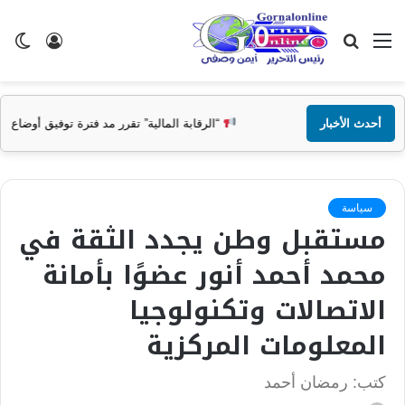
القائمة
بحث
تسجيل
ال
عن
الدخول
الم
أحدث الأخبار
“الرقابة المالية” تقرر مد فترة توفيق أوضاع صناديق التأمين الخاصة حتى 31 ديسمبر
سياسة
مستقبل وطن يجدد الثقة في
محمد أحمد أنور عضوًا بأمانة
الاتصالات وتكنولوجيا
المعلومات المركزية
كتب: رمضان أحمد