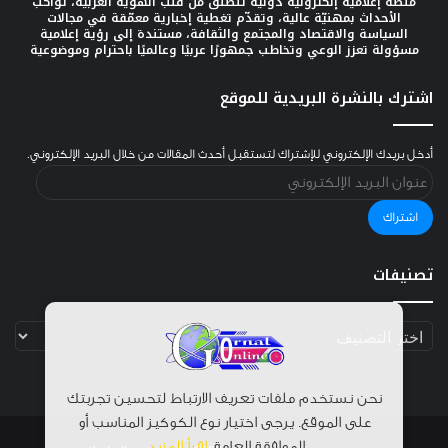
منصة إعلامية إلكترونية دولية تنطلق من قلب الهوية العربية، تواكب
الأحداث بمهنيّة عالية، وتقدّم تغطية إخبارية معمّقة في مجالات
السياسة والاقتصاد والمجتمع والثقافة، مستندة إلى رؤية إعلامية
مسؤولة تعزز الوعي وتخاطب جمهورًا عربيًا وعالميًا باحترام وموضوعية
اشترك بالنشرة البريدية للموقع
أدخل بريدك الإلكتروني للإشتراك لتستقبل أحدث المقالات من خلال البريد الإلكتروني.
عنوان
البريد
الإلكتروني
اشتراك
تصنيفات
تصنيفات
نحن نستخدم ملفات تعريف الارتباط لتحسين تجربتك
على الموقع. يرجى اختيار نوع الكوكيز المناسب أو
الموافقة العامة.
اقرأ المزيد
.