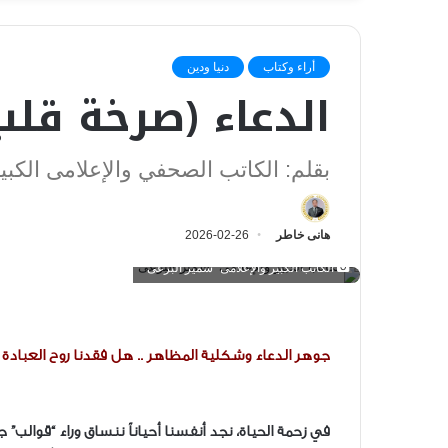
أراء وكتاب
دنيا ودين
الدعاء (صرخة قلب
بقلم: الكاتب الصحفي والإعلامى الكبي
هانى خاطر
2026-02-26
الكاتب الكبير والإعلامى "سمير البرعى"
جوهر الدعاء وشكلية المظاهر .. هل فقدنا روح العبادة ؟
​في زحمة الحياة، نجد أنفسنا أحياناً ننساق وراء “قوالب”