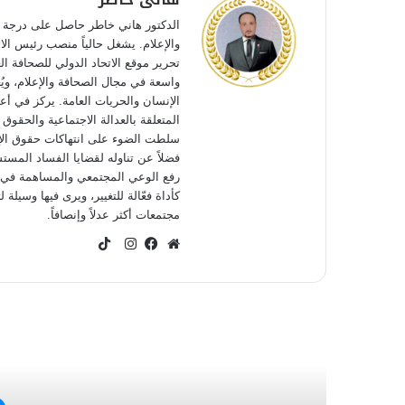
الدكتور هاني خاطر حاصل على درجة ال
والإعلام. يشغل حالياً منصب رئيس الا
تحرير موقع الاتحاد الدولي للصحافة ال
واسعة في مجال الصحافة والإعلام، ويُ
الإنسان والحريات العامة. يركز في أعم
المتعلقة بالعدالة الاجتماعية والحقوق
سلطت الضوء على انتهاكات حقوق الإنس
فضلاً عن تناوله لقضايا الفساد المست
رفع الوعي المجتمعي والمساهمة في إح
كأداة فعّالة للتغيير، ويرى فيها وسيلة
مجتمعات أكثر عدلاً وإنصافاً.
TikTok
موقع
فيسبوك
انستقرام
الويب
أق