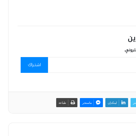
ين
تروني.
اشتراك
تر
لينكدإن
ماسنجر
طباعة