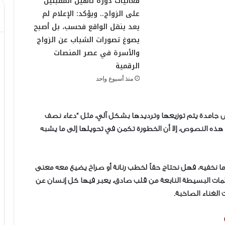
فعاليات دورة تأهيل المقبلين
على الزواج.. ويؤكد: الإعلام لم
يعد ينقل الواقع فحسب، بل أصبح
يصوغ تصورات الشباب عن الزواج
والأسرة في عصر المنصات
الرقمية
منذ أسبوع واحد
وص جامدة يتم توزيعها وترديدها بشكل آلي، مثل “دعاء نصف
هذه النصوص، إلا أن الخطورة تكمن في تحويلها إلى ما يشبه
وما نخفيه، فهل نحتاج حقاً لخطب رنانة أو صراخ يضيع معه معنى
كلمات البسيطة النابعة من قلب صادق، يعبر فيها كل إنسان عن
الغناء الصاخبة.