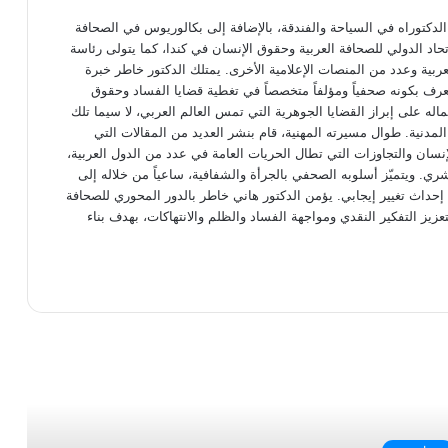
دكتوراه في السياحة والفندقة، بالإضافة إلى بكالوريوس في الصحافة
تحاد الدولي للصحافة العربية وحقوق الإنسان في كندا، كما يتولى رئاسة
عربية وعدد من المنصات الإعلامية الأخرى. يمتلك الدكتور خاطر خبرة
عرف بكونه صحفياً ومؤلفاً متخصصاً في تغطية قضايا الفساد وحقوق
اله على إبراز القضايا الجوهرية التي تمس العالم العربي، لا سيما تلك
 المدنية. طوال مسيرته المهنية، قام بنشر العديد من المقالات التي
ان والتجاوزات التي تطال الحريات العامة في عدد من الدول العربية،
شري. ويتميّز أسلوبه الصحفي بالجرأة والشفافية، ساعياً من خلاله إلى
داث تغيير إيجابي. يؤمن الدكتور هاني خاطر بالدور المحوري للصحافة
 لتعزيز التفكير النقدي ومواجهة الفساد والظلم والانتهاكات، بهدف بناء
رأ التالي