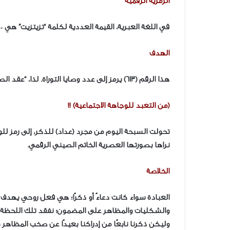
الرمزية الرقمية
في اللغة العبرية، القيمة العددية لكلمة “تزيتزيت” هي 600، وإذا أضفنا لها عدد الخيوط (8) والعقد (5)، يصبح المجموع 613.
الهدف
هذا الرقم (613) يرمز إلى عدد وصايا التوراة. لذا، “عقد الصلاة” هو تذكير للمصلي بكل الوصايا الإلهية أثناء وقوفه أمام الله.
(من التعبد للوجاهة الاجتماعية) !!
تحولت السبحة اليوم من مجرد (عداد) للذكر، إلى رمز للوج
نراها بصورتها العصرية الخاتم الصيني الرقمي.
الخلاصة
العبادة سواء كانت دعاءً أو ذكرًا؛ هي فعل روحي يهدف
والشكليات والمظاهر على المضمون؛ نفقد تلك اللحظة الص
وليكن ذكرنا نابعًا من إدراكنا بعيدًا عن صخب المظاهر و