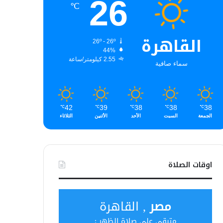
26
℃
القاهرة
26º - 26º
44%
2.55 كيلومتر/ساعة
سماء صافية
42
39
38
38
38
℃
℃
℃
℃
℃
الجمعة
السبت
الأحد
الأثنين
الثلاثاء
اوقات الصلاة