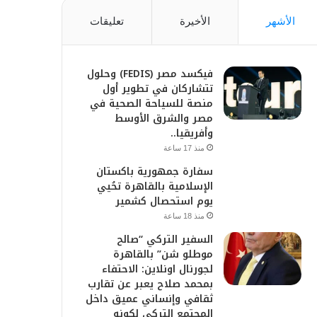
الأشهر
الأخيرة
تعليقات
فيكسد مصر (FEDIS) وحلول
تتشاركان في تطوير أول
منصة للسياحة الصحية في
مصر والشرق الأوسط
وأفريقيا..
منذ 17 ساعة
سفارة جمهورية باكستان
الإسلامية بالقاهرة تحُيي
يوم استحصال كشمير
منذ 18 ساعة
السفير التركي “صالح
موطلو شن” بالقاهرة
لجورنال اونلاين: الاحتفاء
بمحمد صلاح يعبر عن تقارب
ثقافي وإنساني عميق داخل
المجتمع التركي لكونه