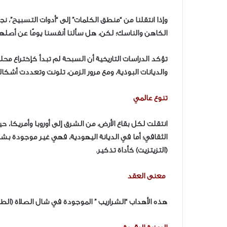
​وإذا انتقلنا من “منطق الكلمات” إلى “أدوات التسبيح”،
الكاهن والناسك؛ لكن، هل سألنا أنفسنا يومًا عن أصلها
​تؤكد الدراسات التاريخية أن السبحة لم تبدأ كإختراع محل
والديانات البوذية، ومع مرور الزمن، تلونت وتعددت أشكال
تنوع عالمي
انتقلت لكل بقاع الأرض، من الشرق إلى أوروبا وأمريكا، 
الثقافي؛ أما في الديانة اليهودية، فهي غير موجودة ب
(التزيتزيت) كأداة تذكير.
​
معنى العقد
هذه الأهداب “الشراريب ” الموجودة في شال الصلاة (الطاليت)؛ ليس