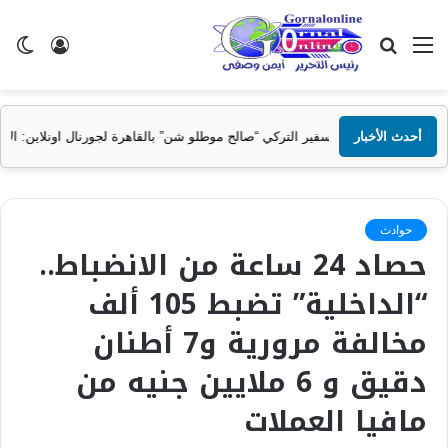
القائمة
بحث
تسجيل
ال
عن
الدخول
الم
أحدث الأخبار
ي “صالح موطلو شن” بالقاهرة لجورنال اونلاين: الاحتفاء بمحمد صلاح يعبر عن تقار
حوادث
حصاد 24 ساعة من الانضباط..
“الداخلية” تضبط 105 ألف
مخالفة مرورية و7 أطنان
دقيق و 6 ملايين جنيه من
مافيا العملات