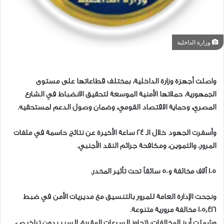
وزارة الداخلية
واصلت أجهزة وزارة الداخلية، بمختلف قطاعاتها على مستوى
الجمهورية، حملاتها الأمنية الموسعة لتحقيق الانضباط في الشارع
المصري، وحماية الاقتصاد القومي، وضمان وصول الدعم لمستحقيه.
وأسفرت الجهود خلال الـ 24 ساعة الأخيرة عن نتائج حاسمة في ملفات
المرور، والتموين، ومكافحة جرائم النقد الأجنبي.
105 آلاف مخالفة و50 سائقاً تحت تأثير المخدر.
ونجحت الإدارة العامة للمرور بالتنسيق مع مديريات الأمن في ضبط
105,416 مخالفة مرورية متنوعة.
وشملت أبرز المخالفات: (تجاوز السرعات المقررة، السير بدون تراخيص،