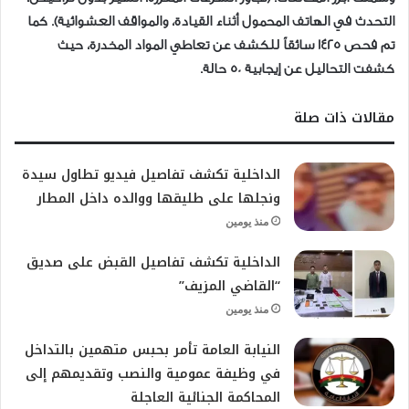
التحدث في الهاتف المحمول أثناء القيادة، والمواقف العشوائية). كما
تم فحص 1425 سائقاً للكشف عن تعاطي المواد المخدرة، حيث
كشفت التحاليل عن إيجابية 50 حالة.
مقالات ذات صلة
الداخلية تكشف تفاصيل فيديو تطاول سيدة
ونجلها على طليقها ووالده داخل المطار
منذ يومين
الداخلية تكشف تفاصيل القبض على صديق
“القاضي المزيف”
منذ يومين
النيابة العامة تأمر بحبس متهمين بالتداخل
في وظيفة عمومية والنصب وتقديمهم إلى
المحاكمة الجنائية العاجلة