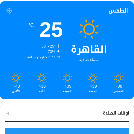
الطقس
25
℃
القاهرة
38º - 25º
73%
2.71 كيلومتر/ساعة
سماء صافية
40
38
39
39
38
℃
℃
℃
℃
℃
الخميس
الجمعة
السبت
الأحد
الأثنين
اوقات الصلاة