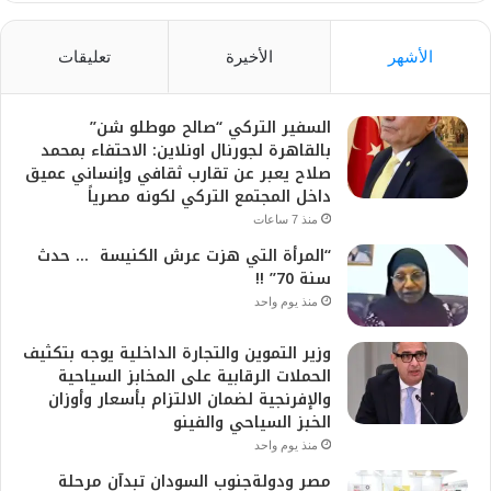
الأشهر
الأخيرة
تعليقات
السفير التركي “صالح موطلو شن”
بالقاهرة لجورنال اونلاين: الاحتفاء بمحمد
صلاح يعبر عن تقارب ثقافي وإنساني عميق
داخل المجتمع التركي لكونه مصرياً
منذ 7 ساعات
“المرأة التي هزت عرش الكنيسة … حدث
سنة 70” !!
منذ يوم واحد
وزير التموين والتجارة الداخلية يوجه بتكثيف
الحملات الرقابية على المخابز السياحية
والإفرنجية لضمان الالتزام بأسعار وأوزان
الخبز السياحي والفينو
منذ يوم واحد
مصر ودولةجنوب السودان تبدآن مرحلة