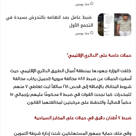
منذ يومين
ضبط عامل بعد اتهامه بالتحرش بسيدة في
التجمع الأول
منذ يومين
حملات خاصة على “الدائري الإقليمي”
كثفت الوزارة جهودها بمنطقة أعمال الطريق الدائري الإقليمي، حيث
أسفرت الحملات عن ضبط 587 مخالفة مرورية (تحميل ركاب، مخالفة
شروط المتانة)، بالإضافة إلى فحص 168 سائقاً ثبت تعاطي 7 منهم
للمخدرات. كما نجحت القوات في ضبط 11 محكومًا عليهم بإجمالي 15
حكماً قضائياً، والتحفظ على مركبتين لمخالفتهما القانون.
ضبط 7 أطنان دقيق في حملات على المخابز السياحية
وفي ملف حماية جمهور المستهلكين، شنت إدارة شرطة التموين